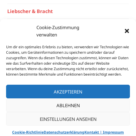
Liebscher & Bracht
Vita & Werte
Cookie-Zustimmung
verwalten
Kosten
Um dir ein optimales Erlebnis zu bieten, verwenden wir Technologien wie
Cookies, um Geräteinformationen zu speichern und/oder darauf
Links
zuzugreifen. Wenn du diesen Technologien zustimmst, können wir Daten
wie das Surfverhalten oder eindeutige IDs auf dieser Website
verarbeiten. Wenn du deine Zustimmung nicht erteilst oder zurückziehst,
Kontakt | Impressum
können bestimmte Merkmale und Funktionen beeinträchtigt werden.
Datenschutzerklärung
AKZEPTIEREN
Haftungshinweis
ABLEHNEN
EINSTELLUNGEN ANSEHEN
Proudly powered by WordPress
|
Theme: Goran by
WordPress.com
.
Cookie-Richtlinie
Datenschutzerklärung
Kontakt | Impressum