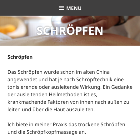
Skip
MENU
Antoniella Holland |
to
content
Heilpraktikerin | Praxis
SCHRÖPFEN
für Traditionelle
Chinesische Medizin
Schröpfen
(TCM) und Akupunktur
Das Schröpfen wurde schon im alten China
angewendet und hat je nach Schröpftechnik eine
| Qigong |
tonisierende oder ausleitende Wirkung. Ein Gedanke
der ausleitenden Heilmethoden ist es,
Schmerztherapie nach
krankmachende Faktoren von innen nach außen zu
leiten und über die Haut auszuleiten.
Liebscher & Bracht
Ich biete in meiner Praxis das trockene Schröpfen
und die Schröpfkopfmassage an.